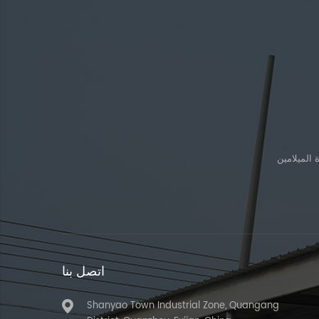
اتصل بنا
Shanyao Town Industrial Zone, Quangang