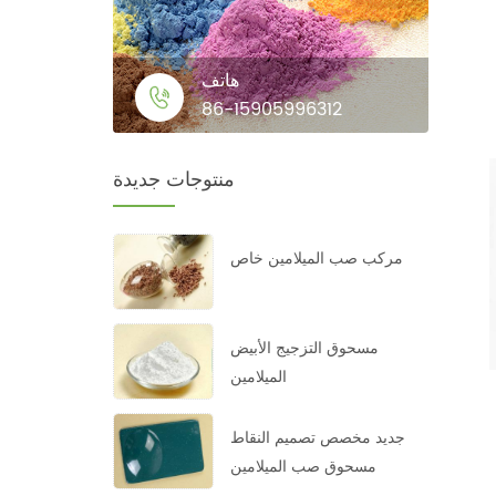
هاتف
86-15905996312
منتوجات جديدة
مركب صب الميلامين خاص
مسحوق التزجيج الأبيض
الميلامين
جديد مخصص تصميم النقاط
مسحوق صب الميلامين