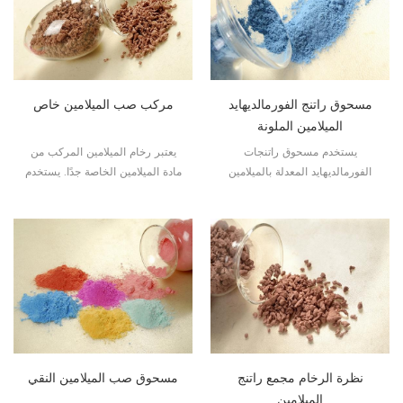
مسحوق راتنج الفورمالديهايد
مركب صب الميلامين خاص
الميلامين الملونة
يستخدم مسحوق راتنجات
يعتبر رخام الميلامين المركب من
الفورمالديهايد المعدلة بالميلامين
مادة الميلامين الخاصة جدًا. يستخدم
الملون على نطاق واسع في إنتاج
على نطاق واسع لإنتاج جميع أطباق
أواني الطعام وأدوات المطبخ
البورسلين المقلدة مثل الأطباق
الميلامين الجميلة.
والأوعية وعيدان تناول الطعام وما
إلى ذلك.
نظرة الرخام مجمع راتنج
مسحوق صب الميلامين النقي
الميلامين