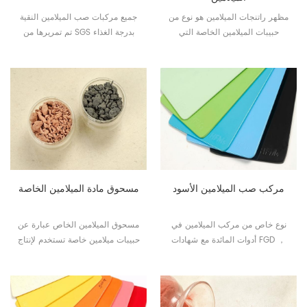
مظهر راتنجات الميلامين هو نوع من
جميع مركبات صب الميلامين النقية
حبيبات الميلامين الخاصة التي
تم تمريرها من SGS بدرجة الغذاء
تستخدم على نطاق واسع لإنتاج
ويتم استخدامها لصنع أنواع مختلفة
الأطباق والأوعية وعيدان تناول
من أدوات المائدة.
الطعام وما إلى ذلك.
مركب صب الميلامين الأسود
مسحوق مادة الميلامين الخاصة
نوع خاص من مركب الميلامين في
مسحوق الميلامين الخاص عبارة عن
أدوات المائدة مع شهادات FGD ，
حبيبات ميلامين خاصة تستخدم لإنتاج
SGS & Intertek هو اختيار العملاء
أدوات المطبخ وأدوات المائدة وما
الجيد للاختيار.
إلى ذلك.