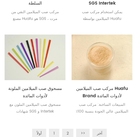
SGS Intertek
السلطة
يمكن استخدام مركب صب
مركب صب الميلامين النقي من
الميلامين بواسطة Huafu
مصنع Huafu هو SGS ، مرت
Chemicals لصنع أدوات مائدة من
Intertek.
الدرجة الغذائية والتي يفضلها العملاء.
مركب صب الميلامين Huafu
مسحوق صب الميلامين الملونة
Brand لأدوات المائدة
لأدوات المائدة
المبيعات الساخنة: مركب صب
مسحوق صب الميلامين الملون مع
الميلامين عالي الجودة بنسبة 100٪
شهادات SGS و Intertek
بواسطة Huafu Chemicals
آخر
>>
2
1
أولاً