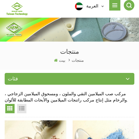
العربية
منتجات
منتجات
>
بيت
فئات
مركب صب الميلامين النقي والملون ، ومسحوق الميلامين الزجاجي ،
والرخام مثل إنتاج مركب راتنجات الميلامين والأبحاث المطابقة للألوان.
Grid View
List View