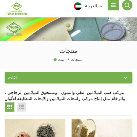
العربية
منتجات
منتجات
>
بيت
فئات
مركب صب الميلامين النقي والملون ، ومسحوق الميلامين الزجاجي ،
والرخام مثل إنتاج مركب راتنجات الميلامين والأبحاث المطابقة للألوان.
Grid View
List View