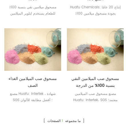
Huafu Chemicals: إنتاج 20 عامًا
مسحوق ميلامين نقي بنسبة 100٪
بجودة مسحوق ميلامين 100٪
للطعام يستخدم لتلوير الميلامين
مسحوق Huafu Melamine:
الملامس للأغذية.
Intertek ، SGS معتمد ؛ مطابقة
الألوان المهنية
مسحوق صب الميلامين النقي
مسحوق صب الميلامين الغذاء
بنسبة 100% من الدرجة
الصف
الغذائية
مصنع مسحوق صب الميلامين
مصنع Huafu: Intertek ، شهادة
Huafu: Intertek، SGS معتمد؛
SGS ؛ أفضل مطابقة للألوان
مطابقة الألوان العليا
الصفحات ]
[ ما مجموعه
1