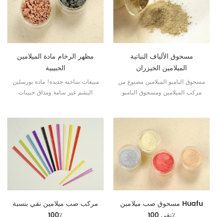
مسحوق الألياف النباتية
مظهر الرخام مادة الميلامين
الميلامين الخيزران
الحبيبية
مسحوق البامبو الميلامين مصنوع من
مبيعات ساخنة جديدة! مادة بورسلين
مركب الميلامين ومسحوق البامبو
اليشم غير سامة ومذاق حبيبات
وهو من الطبيعة. عادة ما تستخدم
الميلامين الخاصة
في صناعة أواني الطعام للأطفال.
مسحوق صب ميلامين Huafu
مركب صب ميلامين نقي بنسبة
نقي 100٪
100٪