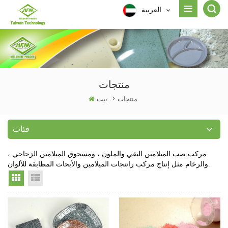
العربية
منتجات
منتجات
>
بيت
فئات
مركب صب الميلامين النقي والملون ، ومسحوق الميلامين الزجاجي ،
والرخام مثل إنتاج مركب راتنجات الميلامين والأبحاث المطابقة للألوان.
Grid View
List View