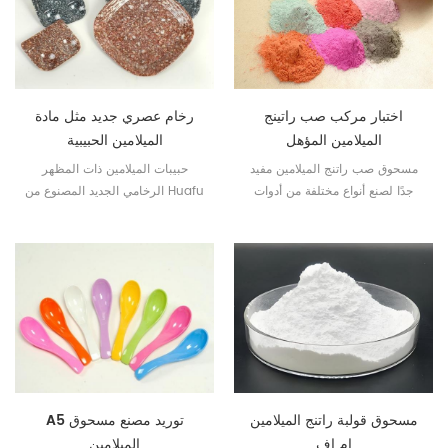
اختبار مركب صب راتينج
رخام عصري جديد مثل مادة
الميلامين المؤهل
الميلامين الحبيبية
مسحوق صب راتنج الميلامين مفيد
حبيبات الميلامين ذات المظهر
جدًا لصنع أنواع مختلفة من أدوات
الرخامي الجديد المصنوع من Huafu
المائدة التي يفضلها العملاء.
Chemicals هي مادة غير سامة
وذات درجة غذائية لأدوات المائدة
الميلامين.
مسحوق قولبة راتنج الميلامين
A5 توريد مصنع مسحوق
إم إف
الميلامين