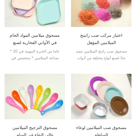
اختبار مركب صب راتينج
مسحوق ميلامين المواد الخام
الميلامين المؤهل
في الأواني الفخارية لصنع
الدومينو / جونغ
مسحوق صب راتنج الميلامين مفيد
* 20 عاما من الخبرة المهنية في
جدًا لصنع أنواع مختلفة من أدوات
صناعة الميلامين * متخصص في
المائدة التي يفضلها العملاء.
مركب الميلامين الغذائي للأواني
الفخارية
مسحوق صب الميلامين لوعاء
مسحوق التزجيج الميلامين
السلطة
عالي النقاء غير السام