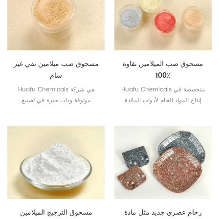
مسحوق صب الميلامين نقاوة
مسحوق صب ميلامين نقي غير
100٪
سام
Huafu Chemicals متخصصة في
Huafu Chemicals هي شركة
إنتاج المواد الخام لأدوات المائدة
موثوقة وذات خبرة في تصنيع
الميلامين لمدة 20 عامًا.
مسحوق راتنجات الميلامين مع
تكنولوجيا تايوان.
رخام عصري جديد مثل مادة
مسحوق التزجيج الميلامين