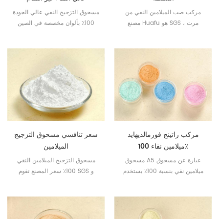
مركب صب الميلامين النقي من
مسحوق التزجيج النقي عالي الجودة
مصنع Huafu هو SGS ، مرت
100٪ بألوان مخصصة في الصين
Intertek.
متاح لمصنعي أدوات المائدة.
مركب راتينج فورمالديهايد
سعر تنافسي مسحوق التزجيج
ميلامين نقاء 100٪
الميلامين
مسحوق A5 عبارة عن مسحوق
مسحوق التزجيج الميلامين النقي
ميلامين نقي بنسبة 100٪ يستخدم
100٪ سعر المصنع تقوم SGS و
في ملامسة الطعام من الميلامين.
Intertek باختبار مسحوق صقل
أدوات المائدة الميلامين المؤهل