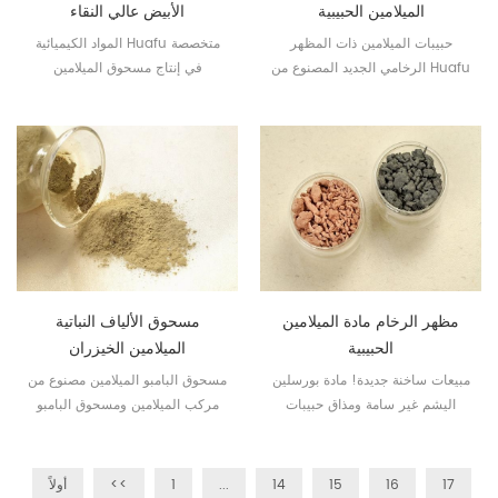
الميلامين الحبيبية
الأبيض عالي النقاء
حبيبات الميلامين ذات المظهر
المواد الكيميائية Huafu متخصصة
الرخامي الجديد المصنوع من Huafu
في إنتاج مسحوق الميلامين
Chemicals هي مادة غير سامة
الزجاجي ومركب الميلامين لأدوات
وذات درجة غذائية لأدوات المائدة
المائدة لأكثر من 20 عامًا.
الميلامين.
مظهر الرخام مادة الميلامين
مسحوق الألياف النباتية
الحبيبية
الميلامين الخيزران
مبيعات ساخنة جديدة! مادة بورسلين
مسحوق البامبو الميلامين مصنوع من
اليشم غير سامة ومذاق حبيبات
مركب الميلامين ومسحوق البامبو
الميلامين الخاصة
وهو من الطبيعة. عادة ما تستخدم
في صناعة أواني الطعام للأطفال.
17
16
15
14
...
1
<<
أولاً