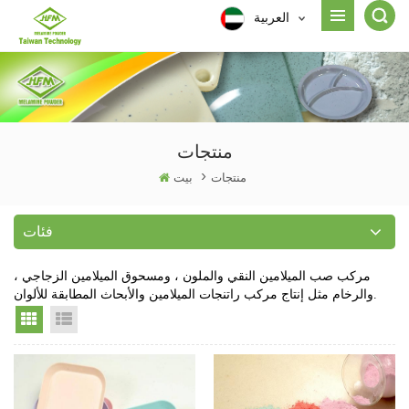
العربية
منتجات
منتجات
>
بيت
فئات
مركب صب الميلامين النقي والملون ، ومسحوق الميلامين الزجاجي ،
والرخام مثل إنتاج مركب راتنجات الميلامين والأبحاث المطابقة للألوان.
Grid View
List View