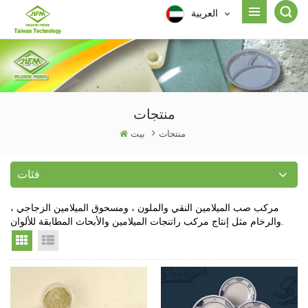
العربية
منتجات
منتجات
>
بيت
فئات
مركب صب الميلامين النقي والملون ، ومسحوق الميلامين الزجاجي ،
والرخام مثل إنتاج مركب راتنجات الميلامين والأبحاث المطابقة للألوان.
Grid View
List View