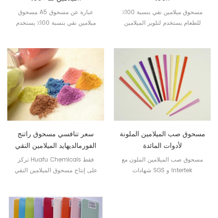
مسحوق ميلامين نقي بنسبة 100٪
مسحوق A5 عبارة عن مسحوق
للطعام يستخدم لتلوير الميلامين
ميلامين نقي بنسبة 100٪ يستخدم
الملامس للأغذية.
في ملامسة الطعام من الميلامين.
مسحوق صب الميلامين الملونة
سعر تنافسي مسحوق راتنج
لأدوات المائدة
الفورمالديهايد الميلامين النقي
مسحوق صب الميلامين الملون مع
تركز Huafu Chemicals فقط
شهادات SGS و Intertek
على إنتاج مسحوق الميلامين النقي
للأغذية التي تلامس الميلامين.