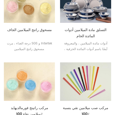
التسلق مادة الميلامين أدوات
مسحوق راتنج الميلامين الجاف
المائدة الخام
أدوات مائدة الميلامين ، والمعروفة
درجة الغذاء ، مرت SGS و Intertek
أيضًا باسم أدوات المائدة الخزفية ،
مسحوق راتنج الميلامين.
يتم تشكيلها عن طريق الضغط
الساخن لمسحوق راتنج الميلامين.
مركب صب ميلامين نقي بنسبة
مركب راتينج فورمالديهايد
100٪
ميلامين نقاء 100٪