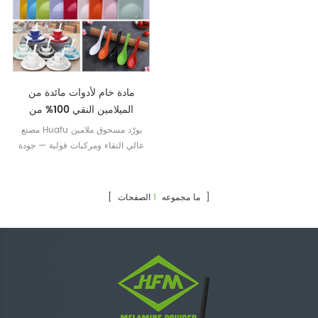
مادة خام لأدوات مائدة من
الميلامين النقي 100% من
Quanzhou Huafu
مصنع Huafu يورّد مسحوق ملامين
عالي النقاء ومركبات قولبة — جودة
متسقة، وألوان زاهية، ودعم فني
موثوق لإنتاج أدوات المائدة الخاصة
بك.
الصفحات ]
[ ما مجموعه
1