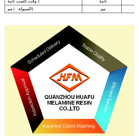
ثانية
)
ثانية
وقت الصب
مم
مم)
السيولة
（