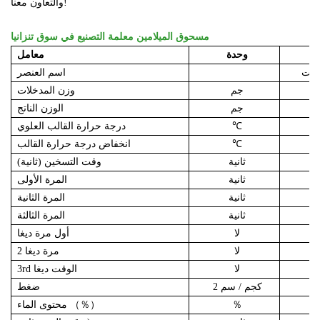
والتعاون معنا!
مسحوق الميلامين معلمة التصنيع في سوق تنزانيا
وحدة
معامل
اسم العنصر
جم
وزن المدخلات
جم
الوزن الناتج
℃
درجة حرارة القالب العلوي
℃
انخفاض درجة حرارة القالب
ثانية
وقت التسخين (ثانية)
ثانية
المرة الأولى
ثانية
المرة الثانية
ثانية
المرة الثالثة
لا
أول مرة ديغا
لا
2 مرة ديغا
لا
3rd الوقت ديغا
كجم / سم 2
ضغط
％
（％）
محتوى الماء