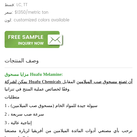
LC, TT
قسط:
$1350/metric ton
سعر:
customized colors available
لون:
وصف المنتجات
مزايا مسحوق Huafu Melamine:
يمكن لشركة Huafu Chemicals أن تصنع مسحوق صب الميلامين
المقابل
وفقًا لخصائص عملية المنتج في تنزانيا.
متطلبات
1 ، سيولة جيدة للمواد الخام (مسحوق صب الميلامين)
2 ، سرعة صب سريعة
3 ، إنتاجية عالية
نرحب بأي مصنعي أدوات المائدة الميلامين من أفريقيا لزيارة مصنعنا