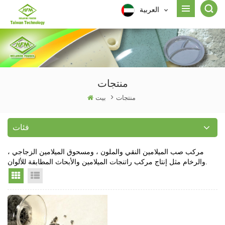
العربية
منتجات
منتجات
>
بيت
فئات
مركب صب الميلامين النقي والملون ، ومسحوق الميلامين الزجاجي ،
والرخام مثل إنتاج مركب راتنجات الميلامين والأبحاث المطابقة للألوان.
Grid View
List View