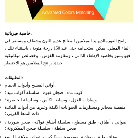
خاصية فيزيائية:
راتنج الفورمالديهايد الميلامين المعالج عديم اللون وشفاف ومستقر في
الماء المغلي. يمكن استخدامه حتى عند 150 درجة مئوية ، باستثناء تلك ،
فهو يتميز بخاصية الإطفاء الذاتي ، ومقاومة القوس ، وخصائص ميكانيكية
جيدة. راتنج الميلامين هو الاختصار.
التطبيقات:
أواني المطبخ وأدوات الحمام.
كوب ماء ، فنجان قهوة ، سلسلة أكواب نبيذ ؛
وسادات العزل ، وبساط الكأس ، وسلسلة الحصيرة ؛
منفضة سجائر ومستلزمات الحيوانات الأليفة وغيرها من أدوات المائدة
ذات النمط الغربي ؛
صواني ، أطباق ، طبق مسطح ، سلسلة أطباق فواكه ، صحن شوربة ،
صحن سلطة ، سلسلة صحن المعكرونة ؛
وعاء ، طبق ، صناديق مقصورة ، سكاكين ، شوك ، ملاعق للرضع