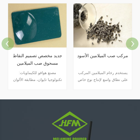
مركب صب الميلامين الأسود
جديد مخصص تصميم النقاط
مسحوق صب الميلامين
يستخدم رخام الميلامين المركب
مصنع هوافو للكيماويات:
على نطاق واسع لإنتاج نوع خاص
تكنولوجيا تايوان، مطابقة الألوان
من أطباق البورسلين المقلدة.
الأعلى