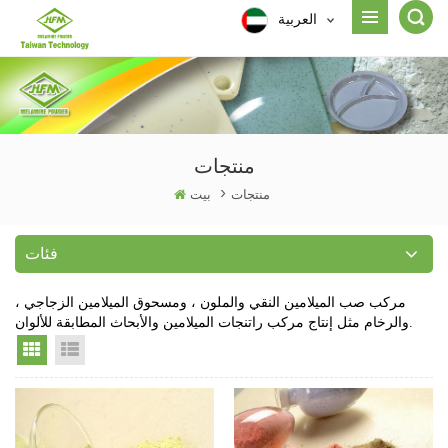
العربية
منتجات
منتجات
>
بيت
فئات
مركب صب الميلامين النقي والملون ، ومسحوق الميلامين الزجاجي ،
والرخام مثل إنتاج مركب راتنجات الميلامين والأبحاث المطابقة للألوان.
Grid View
List View