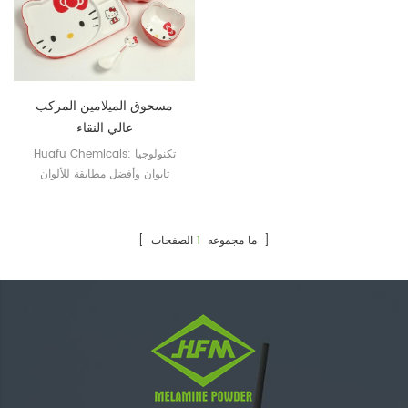
مسحوق الميلامين المركب
عالي النقاء
Huafu Chemicals: تكنولوجيا
تايوان وأفضل مطابقة للألوان
الصفحات ]
[ ما مجموعه
1