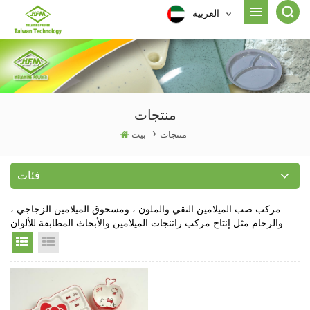
العربية
منتجات
منتجات
>
بيت
فئات
مركب صب الميلامين النقي والملون ، ومسحوق الميلامين الزجاجي ،
والرخام مثل إنتاج مركب راتنجات الميلامين والأبحاث المطابقة للألوان.
Grid View
List View