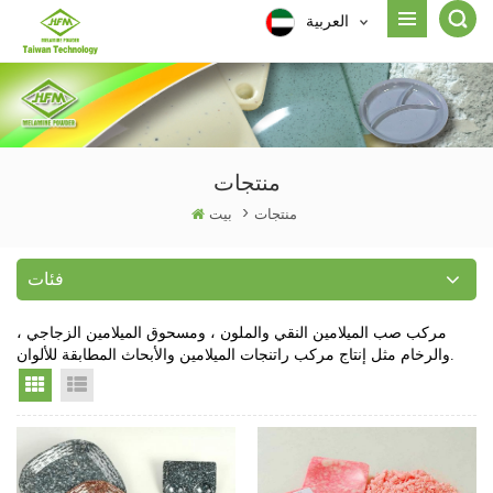
العربية
منتجات
منتجات
>
بيت
فئات
مركب صب الميلامين النقي والملون ، ومسحوق الميلامين الزجاجي ،
والرخام مثل إنتاج مركب راتنجات الميلامين والأبحاث المطابقة للألوان.
Grid View
List View