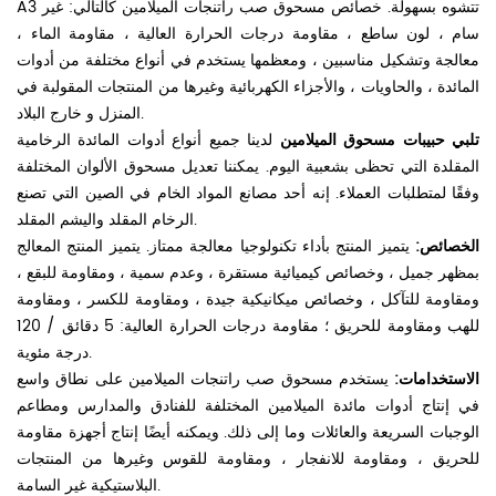
A3 تتشوه بسهولة. خصائص مسحوق صب راتنجات الميلامين كالتالي: غير
سام ، لون ساطع ، مقاومة درجات الحرارة العالية ، مقاومة الماء ،
معالجة وتشكيل مناسبين ، ومعظمها يستخدم في أنواع مختلفة من أدوات
المائدة ، والحاويات ، والأجزاء الكهربائية وغيرها من المنتجات المقولبة في
المنزل و خارج البلاد.
تلبي حبيبات مسحوق الميلامين
لدينا جميع أنواع أدوات المائدة الرخامية
المقلدة التي تحظى بشعبية اليوم. يمكننا تعديل مسحوق الألوان المختلفة
وفقًا لمتطلبات العملاء. إنه أحد مصانع المواد الخام في الصين التي تصنع
الرخام المقلد واليشم المقلد.
الخصائص:
يتميز المنتج بأداء تكنولوجيا معالجة ممتاز. يتميز المنتج المعالج
بمظهر جميل ، وخصائص كيميائية مستقرة ، وعدم سمية ، ومقاومة للبقع ،
ومقاومة للتآكل ، وخصائص ميكانيكية جيدة ، ومقاومة للكسر ، ومقاومة
للهب ومقاومة للحريق ؛ مقاومة درجات الحرارة العالية: 5 دقائق / 120
درجة مئوية.
الاستخدامات:
يستخدم مسحوق صب راتنجات الميلامين على نطاق واسع
في إنتاج أدوات مائدة الميلامين المختلفة للفنادق والمدارس ومطاعم
الوجبات السريعة والعائلات وما إلى ذلك. ويمكنه أيضًا إنتاج أجهزة مقاومة
للحريق ، ومقاومة للانفجار ، ومقاومة للقوس وغيرها من المنتجات
البلاستيكية غير السامة.