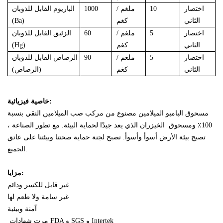
اختصار
10
ملغم /
1000
الباريوم
القابل للذوبان
الثاني
كغم
(Ba)
اختصار
5
ملغم /
60
الزئبق
القابل للذوبان
الثاني
كغم
(Hg)
اختصار
5
ملغم /
90
الرصاص
القابل للذوبان
الثاني
كغم
(الرصاص)
خاصية فيزيائية:
مسحوق البامبو الميلامين مصنوع من مركب صب الميلامين النقي بنسبة
100٪ ومسحوق
الخيزران
الذي يعد جيدًا لحماية البيئة.
مع تطور الصناعة ،
تصبح بيئة الأرض أسوأ وأسوأ. تصبح لجنة حماية صحتنا وبيئتنا على عاتق
الجميع.
مزايا:
غير قابل للكسر ودائم
غير سامة ولا طعم لها
آمنة وبيئية
شهادات FDA و SGS و Intertek
مرت