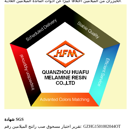
الخيزران من الميلامين اختلافًا كبيرًا عن أدوات المائدة الميلامين العادية.
شهادة SGS
تقرير اختبار مسحوق صب راتنج الميلامين رقم: GZHG1501002044OT