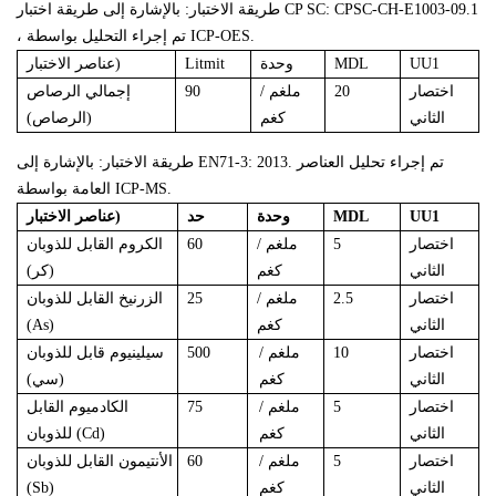
طريقة الاختبار: بالإشارة إلى
طريقة اختبار CP SC: CPSC-CH-E1003-09.1
، تم إجراء التحليل بواسطة ICP-OES.
UU1
MDL
وحدة
Litmit
عناصر الاختبار)
اختصار
20
ملغم /
90
إجمالي
الرصاص
الثاني
كغم
(الرصاص)
طريقة الاختبار: بالإشارة إلى EN71-3: 2013. تم إجراء تحليل العناصر
العامة بواسطة ICP-MS.
UU1
MDL
وحدة
حد
عناصر الاختبار)
اختصار
5
ملغم /
60
الكروم القابل للذوبان
الثاني
كغم
(كر)
اختصار
2.5
ملغم /
25
الزرنيخ
القابل للذوبان
الثاني
كغم
(As)
اختصار
10
ملغم /
500
سيلينيوم
قابل للذوبان
الثاني
كغم
(سي)
اختصار
5
ملغم /
75
الكادميوم
القابل
الثاني
كغم
(Cd)
للذوبان
اختصار
5
ملغم /
60
الأنتيمون
القابل للذوبان
الثاني
كغم
(Sb)