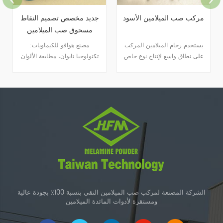
مركب صب الميلامين الأسود
جديد مخصص تصميم النقاط
مسحوق صب الميلامين
يستخدم رخام الميلامين المركب
مصنع هوافو للكيماويات:
على نطاق واسع لإنتاج نوع خاص
تكنولوجيا تايوان، مطابقة الألوان
من أطباق البورسلين المقلدة.
الأعلى
الشركة المصنعة لمركب صب الميلامين النقي بنسبة 100٪ بجودة عالية
ومستقرة لأدوات المائدة الميلامين