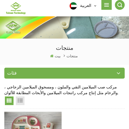
العربية
منتجات
منتجات
>
بيت
فئات
مركب صب الميلامين النقي والملون ، ومسحوق الميلامين الزجاجي ،
والرخام مثل إنتاج مركب راتنجات الميلامين والأبحاث المطابقة للألوان.
Grid View
List View