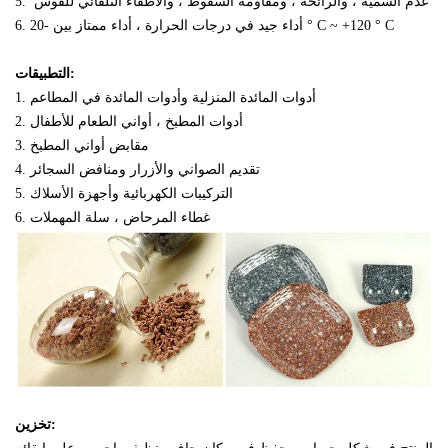
عدم السمية ، والرائحة ، ومقاومة السقوط ، والاطفاء التلقائي للقوس
5.
6. أداء جيد في درجات الحرارة ، أداء ممتاز بين -20 ° C ~ +120 ° C
التطبيقات:
1. أدوات المائدة المنزلية وأدوات المائدة في المطاعم
2. أدوات المطبخ ، أواني الطعام للأطفال
3. مقابض أواني المطبخ
4. تقديم الصواني والأزرار ومنافض السجائر
5. التركيبات الكهربائية وأجهزة الأسلاك
6. غطاء المرحاض ، سلة المهملات
تخزين: