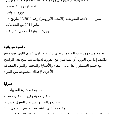
اللائحة (الاتحاد الأوروبي) رقم 284/2011 المؤرخة 22 مارس
2011 - الهجرة الخاصة بـ
الفورمالديهايد
يمر
لائحة المفوضية (الاتحاد الأوروبي) رقم 10/2011 بتاريخ 14
يناير 2011 مع التعديلات
- الهجرة النوعية للمعادن الثقيلة
خاصية فيزيائية:
يعتمد مسحوق صب الميلامين على راتينج حراري عديم اللون وهو منتج
تكثيف إما من اليوريا أو الميلامين مع الفورمالديهايد. يتم دمج هذا الراتينج
مع حشو السليلوز ألفا عالي النقاء والأصباغ والمحفز والمواد
المضافة
الأخرى لإعطاء مجموعة من المواد.
مزايا:
1. مقاومة ممتازة للمذيبات.
2. آمنة وصحية وغير سامة وطعم ،
3. صعب ودائم ، وليس من السهل كسر
مقاومة أعلى للشحوم ، حمض ، قلوي
4. S