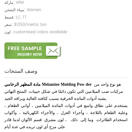
HFM
ماركة:
Xiamen
ميناء الشحن:
LC, TT
قسط:
$1350/metric ton
سعر:
customised colors available
لون:
وصف المنتجات
هو نوع واحد من
der
مادة المظهر الرخامي Melamine Molding Pow
مركبات صب الميلامين التي تكون دائمًا
في شكل حبيبات. المنتج النهائي
يشبه أدوات المائدة الخزفية بسبب كثافته العالية وبراقه الجيد.
يستخدم على نطاق واسع في أدوات المائدة الميلامين ،
أواني الطعام ،
وعلبة الطعام بالثلاجة ، وأجزاء العزل ، والأجزاء الكهربائية ، وأكواب
استخدام الطائرات
وما إلى
ذلك.
، لون مشرق. قسم الألوان لدينا قادر
على مزج أي لون تريده في عدة أيام.