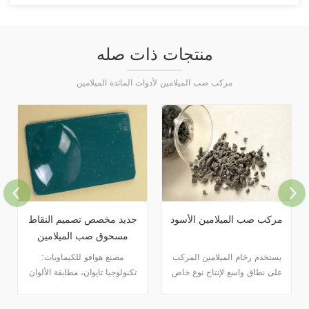
منتجات ذات صله
مركب صب الميلامين لأدوات المائدة الميلامين
مسحوق الخيزران الغذاء
مركب صب الميلامين الأسود
الصف الميلامين
مسحوق البامبو الميلامين مصنوع
يستخدم رخام الميلامين المركب
من مركب الميلامين ومسحوق
على نطاق واسع لإنتاج نوع خاص
البامبو وهو من الطبيعة. هذا يجعله
من أطباق البورسلين المقلدة.
نوعًا جديدًا شائعًا من مسحوق