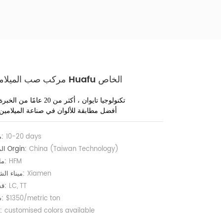
م
مركب صب الميلامين Huafu الخاص
تكنولوجيا تايوان ، أكثر من 20 عامًا من الخبرة
أفضل مطابقة للألوان في صناعة الميلامين
10-20 days
مهلة:
China (Taiwan Technology)
المنتج Orgin:
HFM
ماركة:
Xiamen
ميناء الشحن:
LC, TT
قسط:
$1350/metric ton
سعر:
customised colors available
لون: