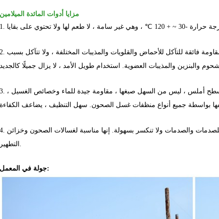
مزايا أدوات المائدة الميلامين
2. مقاومة التآكل: تتمتع أدوات المائدة المصنوعة من الميلامين بمقاومة فائقة للتآكل للأحماض والقلويات والمذيبات المختلفة ، ولا تت
3. سهلة التنظيف: أدوات المائدة الميلامين لها ملمس خزفي ، سطح أملس ، ليس من السهل صبغها ، مقاومة جيدة للماء وخصائص 
4. متينة: أدوات المائدة المصنوعة من الميلامين مقاومة للصدمات والصدمات ولا تنكسر بسهولة. إنها مناسبة لغسالات الصحو
التطهير.
جولة في المعمل: