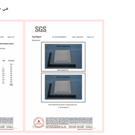
في جميع أنحاء العالم ، مثل كندا والولايات المتحدة والبرازيل وروسيا وإندونيسيا ، إلخ.