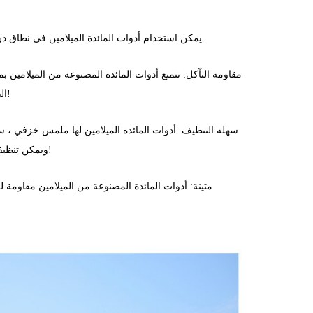
1. يمكن استخدام أدوات المائدة الميلامين في نطاق درجة حرارة -30 ~ + 120 ℃ ، وهي غير سامة ، لا طعم لها ولا تحتوي على بقايا.
الشحوم والبنزين والمذيبات العضوية. استخدام طويل الأمد ، لا يزال جميلًا كالجديد!
ويمكن تنظيفها بواسطة جميع أنواع منظفات غسل الصحون. سهل التنظيف ، يضاعف الكفاءة!