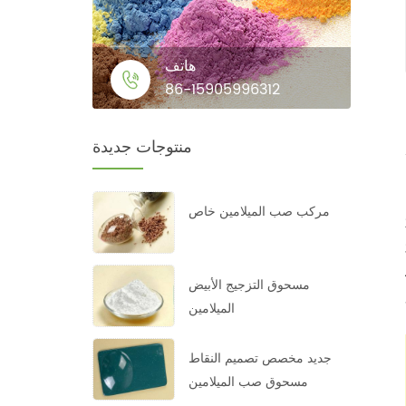
هاتف
86-15905996312
منتوجات جديدة
مركب صب الميلامين خاص
مسحوق التزجيج الأبيض
الميلامين
جديد مخصص تصميم النقاط
مسحوق صب الميلامين