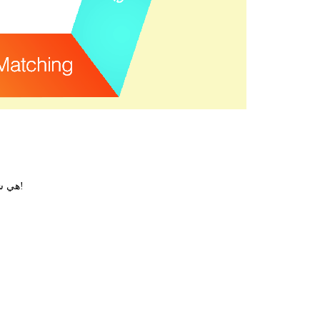
مرحبا بكم فى زيارة المصنع!
emicals