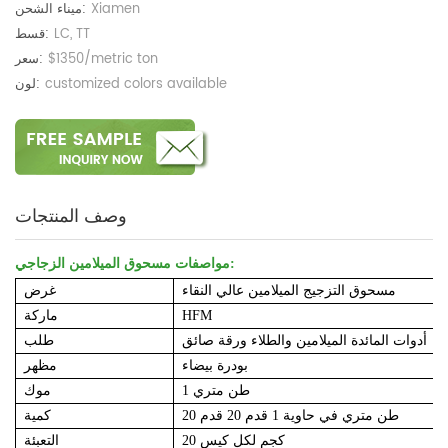
Xiamen
ميناء الشحن:
LC, TT
قسط:
$1350/metric ton
سعر:
customized colors available
لون:
وصف المنتجات
مواصفات مسحوق الميلامين الزجاجي:
مسحوق التزجيج الميلامين عالي النقاء
غرض
HFM
ماركة
أدوات المائدة الميلامين والطلاء ورقة صائق
طلب
بودرة بيضاء
مظهر
1 طن متري
موك
20 طن متري في حاوية 1 قدم 20 قدم
كمية
20 كجم لكل كيس
التعبئة