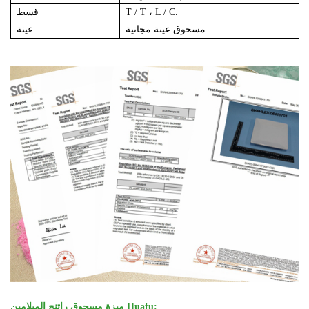
T / T ، L / C.
قسط
مسحوق عينة مجانية
عينة
ميزة مسحوق راتنج الميلامين Huafu: