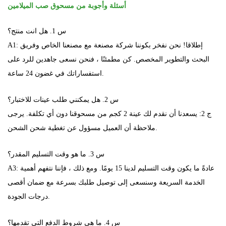
أسئلة وأجوبة من مسحوق صب الميلامين
س 1. هل انت منتج؟
A1: إطلاقا! نحن نفخر بكوننا شركة مصنعة مع مصنعنا الخاص وفريق
البحث والتطوير المخصص. كن مطمئنًا ، فنحن نسعى جاهدين للرد على
استفساراتك في غضون 24 ساعة.
س 2. هل يمكنني طلب عينات للاختبار؟
ج 2: يسعدنا أن نقدم لك عينة 2 كجم من مسحوقنا دون أي تكلفة. يرجى
ملاحظة أن العميل مسؤول عن تغطية شحن الشحن.
س 3. ما هو وقت التسليم المقدر؟
A3: عادةً ما يكون وقت التسليم لدينا 15 يومًا. ومع ذلك ، فإننا نتفهم أهمية
الخدمة السريعة وسنسعى إلى توصيل طلبك بسرعة مع ضمان أقصى
درجات الجودة.
س 4. ما هي شروط الدفع التي تقدمها؟