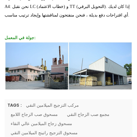
A4: نحن نقبل LC (خطاب الاعتماد) و TT (التحويل البرقي). إذا كان لديك
أي اقتراحات دفع بديلة ، فنحن منفتحون لمناقشتها وإيجاد ترتيب مناسب.
جولة في المعمل:
مركب التزجيج الميلامين النقي
TAGS :
مجمع صب الزجاج النقي
مسحوق صب الزجاج اللامع
مسحوق زجاج الميلامين عالي النقاء
مسحوق التزجيج راتينج الميلامين النقي