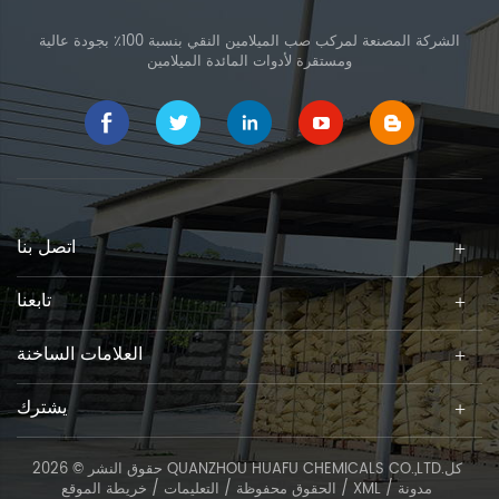
الشركة المصنعة لمركب صب الميلامين النقي بنسبة 100٪ بجودة عالية
ومستقرة لأدوات المائدة الميلامين
اتصل بنا
تابعنا
العلامات الساخنة
يشترك
حقوق النشر © 2026 QUANZHOU HUAFU CHEMICALS CO.,LTD.كل
مدونة
/
XML
/
الحقوق محفوظة /
التعليمات
/
خريطة الموقع