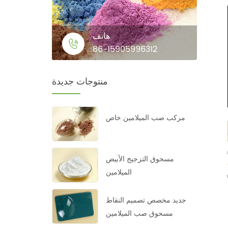
هاتف
86-15905996312
منتوجات جديدة
مركب صب الميلامين خاص
مسحوق التزجيج الأبيض
الميلامين
جديد مخصص تصميم النقاط
مسحوق صب الميلامين