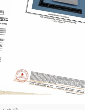
2023 Huafu Melamine Molding Powder شهادة الاتحاد الأوروبي القياسية SGS