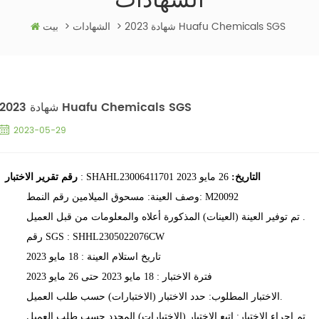
الشهادات
2023 شهادة Huafu Chemicals SGS
>
الشهادات
>
بيت
2023 شهادة Huafu Chemicals SGS
2023-05-29
التاريخ:
26 مايو 2023
: SHAHL23006411701
رقم
تقرير الاختبار
M20092
مسحوق الميلامين رقم النمط:
وصف العينة:
.
العميل
تم
توفير
العينة
(العينات)
المذكورة
أعلاه
والمعلومات
من قبل
SHHL2305022076CW
SGS :
رقم
تاريخ استلام
العينة
:
18
مايو
2023
فترة الاختبار
:
18
مايو
2023
حتى
26
مايو
2023
الاختبار المطلوب: حدد الاختبار (الاختبارات) حسب طلب العميل.
.
العميل
تم إجراء الاختبار:
اتبع
الاختبار (الاختبارات)
المحدد
حسب
طلب