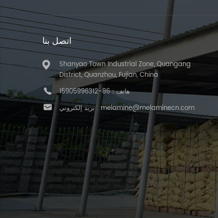
اتصل بنا
Shanyao Town Industrial Zone, Quangang
District, Quanzhou, Fujian, China
هاتف：
86-15905996312
melamine@melaminecn.com
بريد إلكتروني :