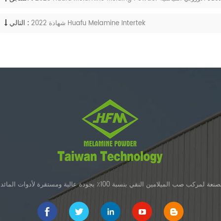
التالي :
2022 شهادة Huafu Melamine Intertek
 صب الميلامين النقي بنسبة 100٪ بجودة عالية ومستقرة لأدوات المائدة الميلامين